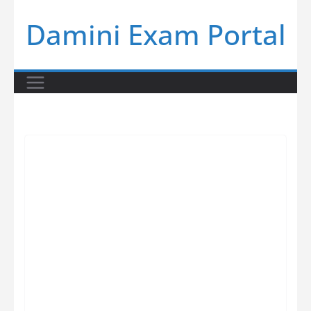
Skip
Damini Exam Portal
to
content