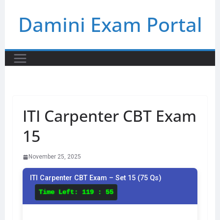
Skip
Damini Exam Portal
to
content
ITI Carpenter CBT Exam
15
November 25, 2025
ITI Carpenter CBT Exam – Set 15 (75 Qs)
Time Left:
119 : 55