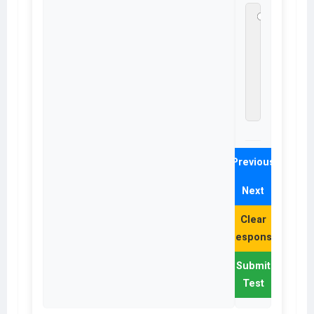
(D)
Morti
and
Teno
Joint
मोर्टिज़
और टे
जॉइंट
Previous
Next
Clear
Response
Submit
Test