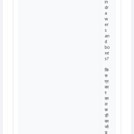
in
dr
a
w
er
s
an
d
bo
xe
s?
कि
स
प्र
का
र
का
ल
क
ड़ी
का
जो
ड़