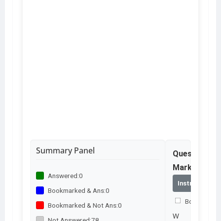
Summary Panel
Question No
Marks – 2.0
Answered:
0
Instructions
Bookmarked & Ans:
0
Bookmark th
Bookmarked & Not Ans:
0
W
Not Answered:
78