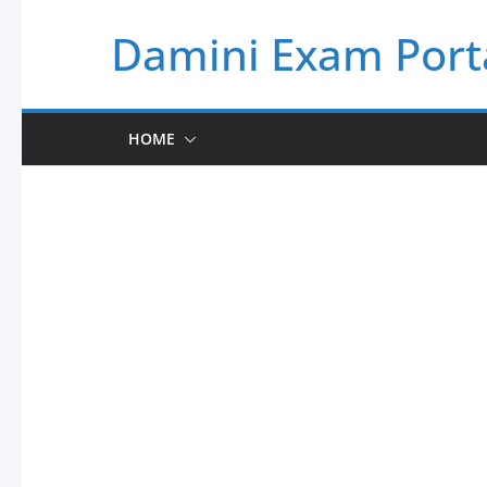
Skip
Damini Exam Port
to
content
HOME