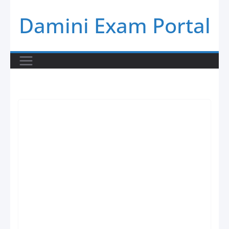
Skip
Damini Exam Portal
to
content