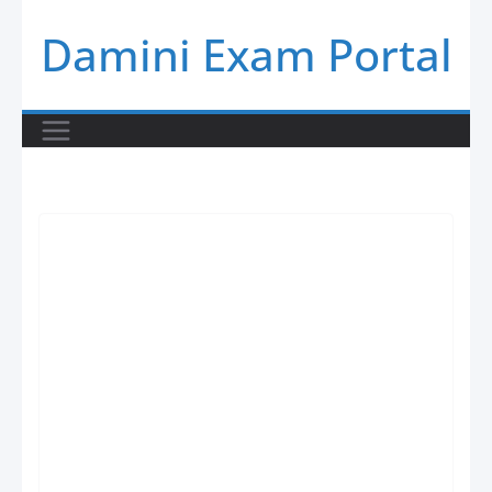
Skip
Damini Exam Portal
to
content