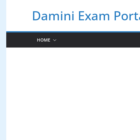
Skip
Damini Exam Port
to
content
HOME