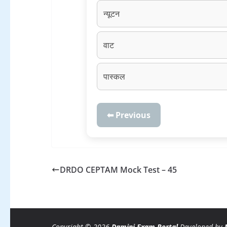
न्यूटन
वाट
पास्कल
⬅ Previous
DRDO CEPTAM Mock Test – 45
Copyright © 2026
Damini Exam Portal
Developed by