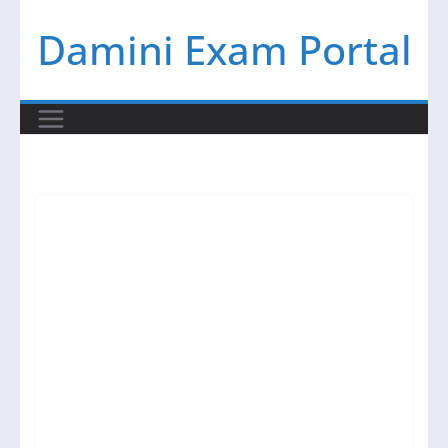
Skip
Damini Exam Portal
to
content