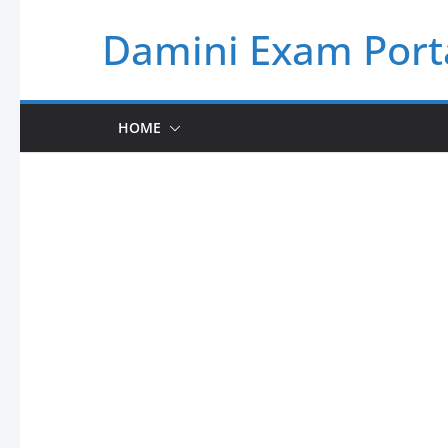
Skip
Damini Exam Port
to
content
HOME