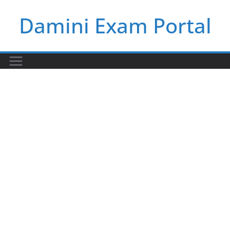
Skip
Damini Exam Portal
to
content